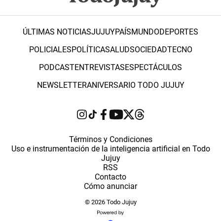
ÚLTIMAS NOTICIAS
JUJUY
PAÍS
MUNDO
DEPORTES
POLICIALES
POLÍTICA
SALUD
SOCIEDAD
TECNO
PODCAST
ENTREVISTAS
ESPECTÁCULOS
NEWSLETTER
ANIVERSARIO TODO JUJUY
Términos y Condiciones
Uso e instrumentación de la inteligencia artificial en Todo
Jujuy
RSS
Contacto
Cómo anunciar
© 2026 Todo Jujuy