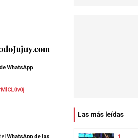
TodoJujuy.com
 de WhatsApp
rMlCL0v0j
Las más leídas
del
WhatsApp de las