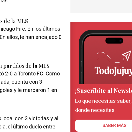
ías.
s de la MLS
icago Fire. En los últimos
En ellos, le han encajado 0
 partidos de la MLS
otó 2-0 a Toronto FC. Como
rada, cuenta con 3
 goles y le marcaron 1 en
¡Suscribite al Newsl
Lo que necesitas saber
donde necesites
local con 3 victorias y al
a, el último duelo entre
SABER MÁS