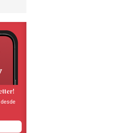
etter!
, desde