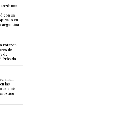
 2026: una
ó con un
nspirado en
a argentina
 votaron
ores de
ey de
d Privada
ncian un
en las
ras: qué
ronóstico
y