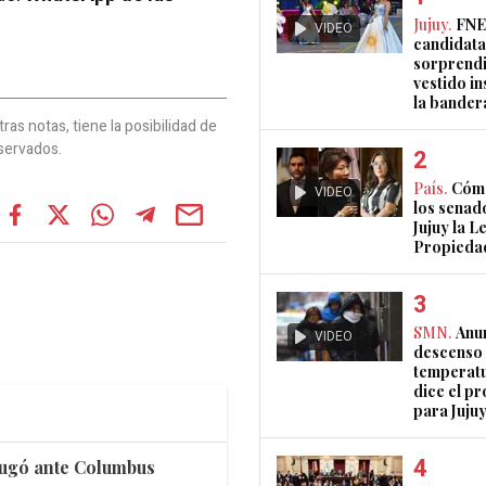
Jujuy.
FNE
VIDEO
candidata
sorprendi
vestido i
la bander
as notas, tiene la posibilidad de
servados.
País.
Cómo
VIDEO
los senad
Jujuy la L
Propieda
SMN.
Anu
VIDEO
descenso 
temperatu
dice el p
para Juju
 jugó ante Columbus