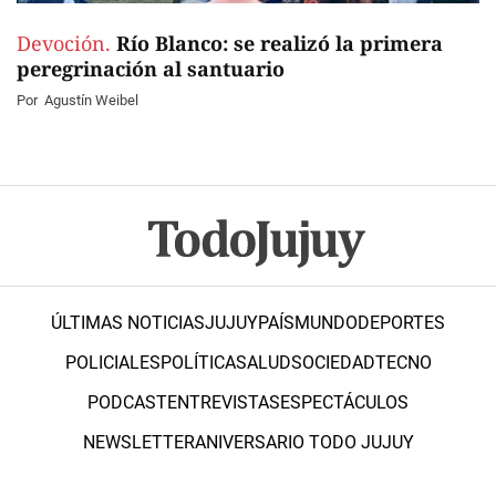
Devoción.
Río Blanco: se realizó la primera
peregrinación al santuario
Por
Agustín Weibel
ÚLTIMAS NOTICIAS
JUJUY
PAÍS
MUNDO
DEPORTES
POLICIALES
POLÍTICA
SALUD
SOCIEDAD
TECNO
PODCAST
ENTREVISTAS
ESPECTÁCULOS
NEWSLETTER
ANIVERSARIO TODO JUJUY