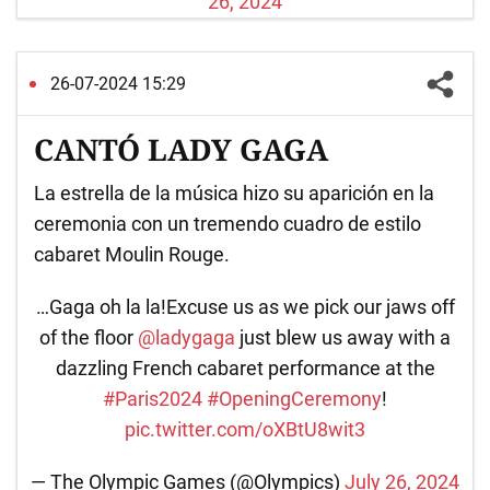
26, 2024
26-07-2024 15:29
CANTÓ LADY GAGA
La estrella de la música hizo su aparición en la
ceremonia con un tremendo cuadro de estilo
cabaret Moulin Rouge.
…Gaga oh la la!Excuse us as we pick our jaws off
of the floor
@ladygaga
just blew us away with a
dazzling French cabaret performance at the
#Paris2024
#OpeningCeremony
!
pic.twitter.com/oXBtU8wit3
— The Olympic Games (@Olympics)
July 26, 2024