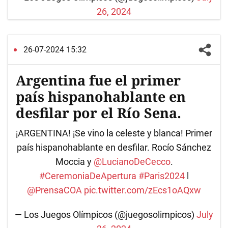
26, 2024
26-07-2024 15:32
Argentina fue el primer
país hispanohablante en
desfilar por el Río Sena.
¡ARGENTINA! ¡Se vino la celeste y blanca! Primer
país hispanohablante en desfilar. Rocío Sánchez
Moccia y
@LucianoDeCecco
.
#CeremoniaDeApertura
#Paris2024
l
@PrensaCOA
pic.twitter.com/zEcs1oAQxw
— Los Juegos Olímpicos (@juegosolimpicos)
July