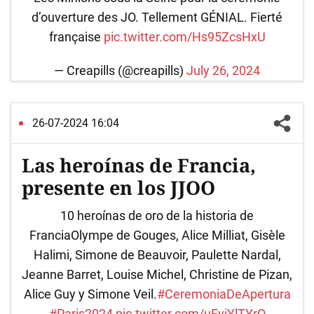
d’ouverture des JO. Tellement GÉNIAL. Fierté
française
pic.twitter.com/Hs95ZcsHxU
— Creapills (@creapills)
July 26, 2024
26-07-2024 16:04
Las heroínas de Francia,
presente en los JJOO
10 heroínas de oro de la historia de
FranciaOlympe de Gouges, Alice Milliat, Gisèle
Halimi, Simone de Beauvoir, Paulette Nardal,
Jeanne Barret, Louise Michel, Christine de Pizan,
Alice Guy y Simone Veil.
#CeremoniaDeApertura
#Paris2024
pic.twitter.com/uEyjYlTYrO