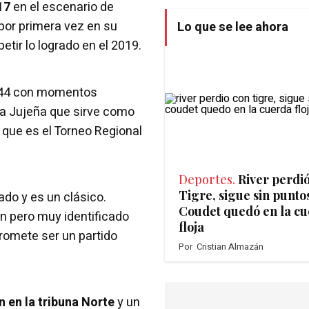
17
en el escenario de
por primera vez en su
Lo que se lee ahora
petir lo logrado en el 2019.
a 44 con momentos
iga Jujeña que sirve como
 que es el Torneo Regional
Deportes.
River perdi
Tigre, sigue sin puntos
cado y es un clásico.
Coudet quedó en la c
en pero muy identificado
floja
promete ser un partido
Por
Cristian Almazán
 en la tribuna Norte
y un