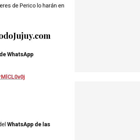
eres de Perico lo harán en
TodoJujuy.com
 de WhatsApp
rMlCL0v0j
del
WhatsApp de las