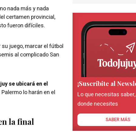
mino nada más y nada
del certamen provincial,
o fueron difíciles.
 su juego, marcar el fútbol
e semis al complicado San
¡Suscribite al Newsl
uy se ubicará en el
 Palermo lo harán en el
Lo que necesitas saber
donde necesites
n la final
SABER MÁS