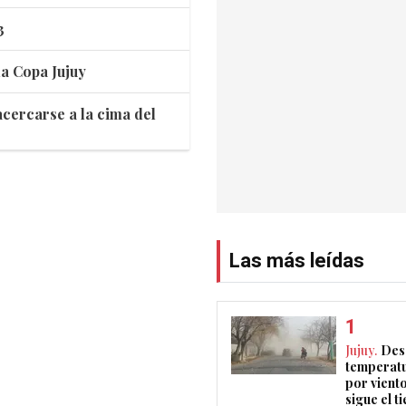
3
la Copa Jujuy
cercarse a la cima del
Las más leídas
Jujuy.
Des
temperatu
por vient
sigue el 