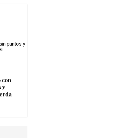
ó con
 y
uerda