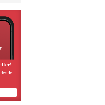
etter!
, desde