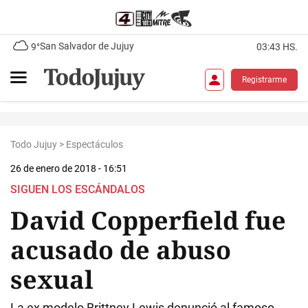
San Salvador de Jujuy
9°
03:43 HS.
Registrarme
Todo Jujuy
>
Espectáculos
26 de enero de 2018 - 16:51
SIGUEN LOS ESCÁNDALOS
David Copperfield fue
acusado de abuso
sexual
La ex modelo Brittney Lewis denunció al famoso