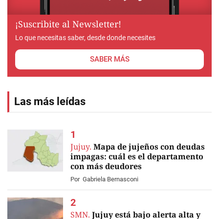
¡Suscribite al Newsletter!
Lo que necesitas saber, desde donde necesites
SABER MÁS
Las más leídas
Jujuy.
Mapa de jujeños con deudas
impagas: cuál es el departamento
con más deudores
Por
Gabriela Bernasconi
SMN.
Jujuy está bajo alerta alta y