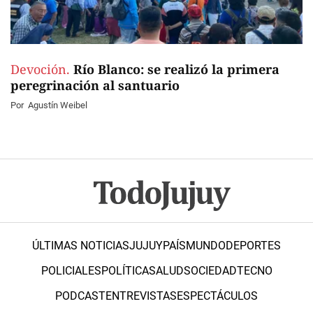
Devoción.
Río Blanco: se realizó la primera
peregrinación al santuario
Por
Agustín Weibel
ÚLTIMAS NOTICIAS
JUJUY
PAÍS
MUNDO
DEPORTES
POLICIALES
POLÍTICA
SALUD
SOCIEDAD
TECNO
PODCAST
ENTREVISTAS
ESPECTÁCULOS