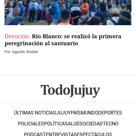
Devoción.
Río Blanco: se realizó la primera
peregrinación al santuario
Por
Agustín Weibel
ÚLTIMAS NOTICIAS
JUJUY
PAÍS
MUNDO
DEPORTES
POLICIALES
POLÍTICA
SALUD
SOCIEDAD
TECNO
PODCAST
ENTREVISTAS
ESPECTÁCULOS