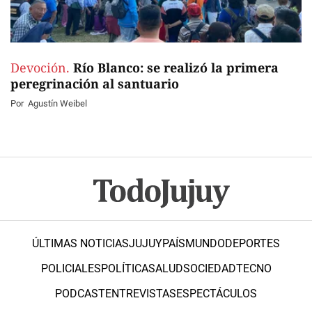
Devoción.
Río Blanco: se realizó la primera
peregrinación al santuario
Por
Agustín Weibel
ÚLTIMAS NOTICIAS
JUJUY
PAÍS
MUNDO
DEPORTES
POLICIALES
POLÍTICA
SALUD
SOCIEDAD
TECNO
PODCAST
ENTREVISTAS
ESPECTÁCULOS