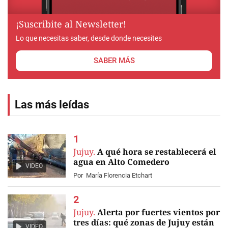
¡Suscribite al Newsletter!
Lo que necesitas saber, desde donde necesites
SABER MÁS
Las más leídas
Jujuy.
A qué hora se restablecerá el
agua en Alto Comedero
VIDEO
Por
María Florencia Etchart
Jujuy.
Alerta por fuertes vientos por
tres días: qué zonas de Jujuy están
VIDEO