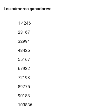
Los números ganadores:
4246
3167
2994
8425
5167
7932
2193
9775
0183
3836