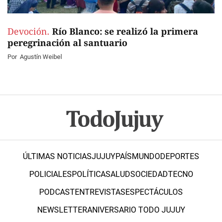
Devoción.
Río Blanco: se realizó la primera
peregrinación al santuario
Por
Agustín Weibel
ÚLTIMAS NOTICIAS
JUJUY
PAÍS
MUNDO
DEPORTES
POLICIALES
POLÍTICA
SALUD
SOCIEDAD
TECNO
PODCAST
ENTREVISTAS
ESPECTÁCULOS
NEWSLETTER
ANIVERSARIO TODO JUJUY