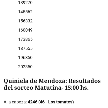
9270
5562
6332
0049
3865
7555
6850
2350
Quiniela de Mendoza: Resultados
del sorteo Matutina- 15:00 hs.
A la cabeza:
4246 (46 - Los tomates)