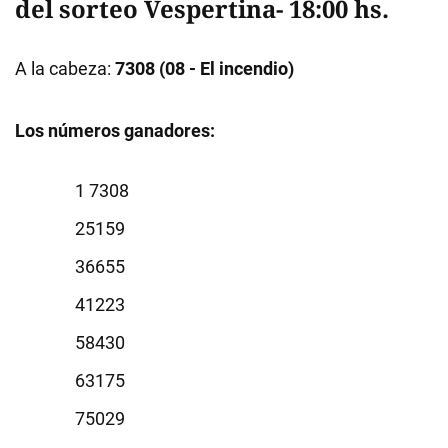
del sorteo Vespertina- 18:00 hs.
A la cabeza:
7308 (08 - El incendio)
Los números ganadores:
7308
5159
6655
1223
8430
3175
5029