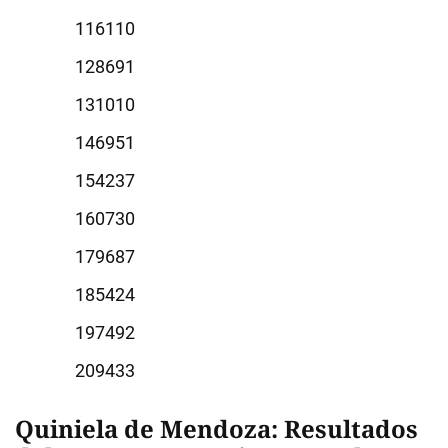
6110
8691
1010
6951
4237
0730
9687
5424
7492
9433
Quiniela de Mendoza: Resultados