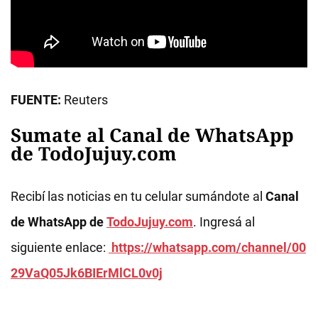
FUENTE:
Reuters
Sumate al Canal de WhatsApp
de TodoJujuy.com
Recibí las noticias en tu celular sumándote al
Canal
de WhatsApp de
TodoJujuy.com
. Ingresá al
siguiente enlace:
https://whatsapp.com/channel/00
29VaQ05Jk6BIErMlCL0v0j