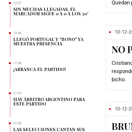
Quedan 
12:27
SIN MUCHAS LLEGADAS, EL
MARCADOR SIGUE 0 A 0 A LOS 30'
10-12-2
12:04
LLEGÓ PORTUGAL Y "BONO" YA
MUESTRA PRESENCIA
NO 
Cristian
11:58
¡ARRANCA EL PARTIDO!
responde
bicho.
11:57
HAY ÁRBITRO ARGENTINO PARA
ESTE PARTIDO
10-12-2
BRU
11:50
LAS SELECCIONES CANTAN SUS