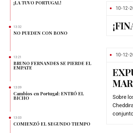
¡LA TUVO PORTUGAL!
10-12-2
¡FI
13:32
NO PUEDEN CON BONO
10-12-2
13:21
BRUNO FERNANDES SE PIERDE EL
EMPATE
EXP
MAR
13:09
Cambios en Portugal: ENTRÓ EL
Sobre lo
BICHO
Cheddira
conjunto
13:03
COMIENZÓ EL SEGUNDO TIEMPO