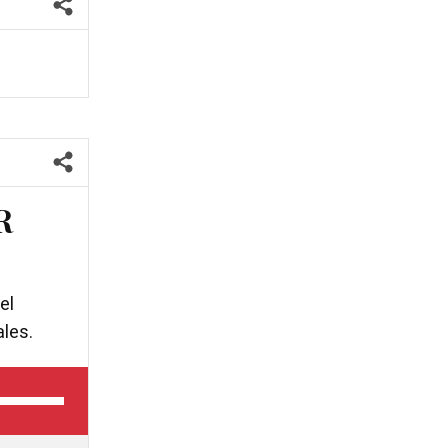
R
el
ales.