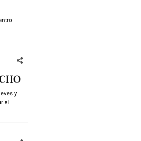
entro
ICHO
Neves y
r el