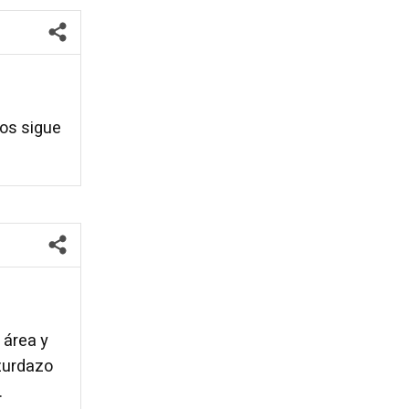
os sigue
 área y
 zurdazo
.