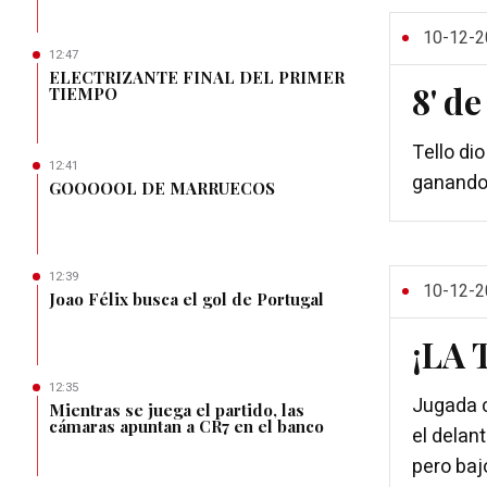
10-12-2
12:47
ELECTRIZANTE FINAL DEL PRIMER
8' d
TIEMPO
Tello di
12:41
ganando 
GOOOOOL DE MARRUECOS
12:39
10-12-2
Joao Félix busca el gol de Portugal
¡LA
12:35
Jugada c
Mientras se juega el partido, las
cámaras apuntan a CR7 en el banco
el delan
pero baj