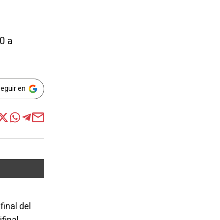
0 a
Seguir en
final del