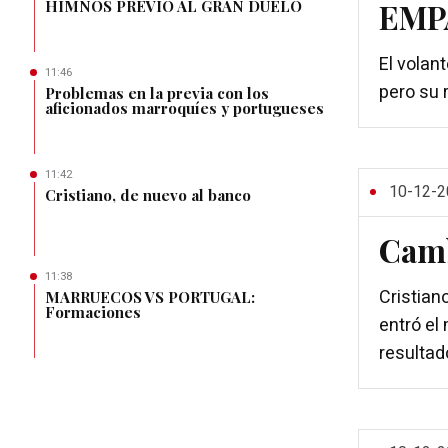
HIMNOS PREVIO AL GRAN DUELO
EMP
El volan
11:46
pero su 
Problemas en la previa con los
aficionados marroquíes y portugueses
11:42
10-12-2
Cristiano, de nuevo al banco
Camb
11:38
Cristian
MARRUECOS VS PORTUGAL:
Formaciones
entró el
resultad