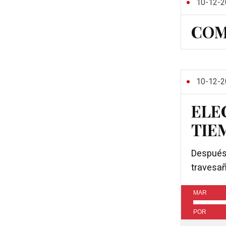
10-12-2
COM
10-12-2
ELE
TIE
Después 
travesañ