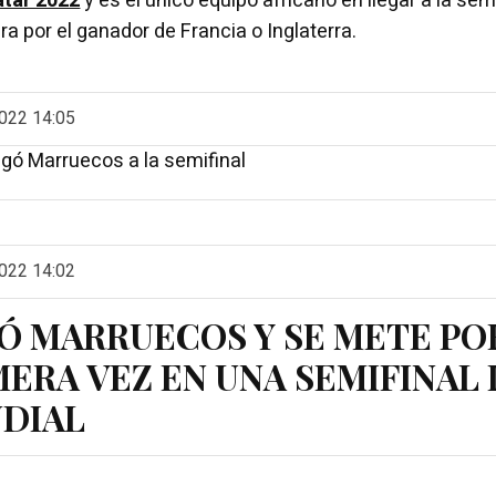
atar 2022
y es el único equipo africano en llegar a la semi
a por el ganador de Francia o Inglaterra.
022 14:05
gó Marruecos a la semifinal
022 14:02
Ó MARRUECOS Y SE METE PO
MERA VEZ EN UNA SEMIFINAL
DIAL