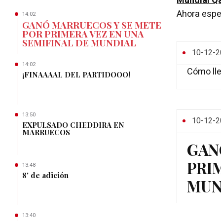
Mundial Q
Ahora esper
14:02
GANÓ MARRUECOS Y SE METE
POR PRIMERA VEZ EN UNA
SEMIFINAL DE MUNDIAL
10-12-2
14:02
Cómo lle
¡FINAAAAL DEL PARTIDOOO!
13:50
10-12-2
EXPULSADO CHEDDIRA EN
MARRUECOS
GAN
PRI
13:48
8' de adición
MUN
13:40