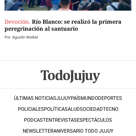
Devoción.
Río Blanco: se realizó la primera
peregrinación al santuario
Por
Agustín Weibel
ÚLTIMAS NOTICIAS
JUJUY
PAÍS
MUNDO
DEPORTES
POLICIALES
POLÍTICA
SALUD
SOCIEDAD
TECNO
PODCAST
ENTREVISTAS
ESPECTÁCULOS
NEWSLETTER
ANIVERSARIO TODO JUJUY