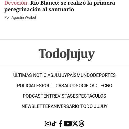
Devoción.
Río Blanco: se realizó la primera
peregrinación al santuario
Por
Agustín Weibel
ÚLTIMAS NOTICIAS
JUJUY
PAÍS
MUNDO
DEPORTES
POLICIALES
POLÍTICA
SALUD
SOCIEDAD
TECNO
PODCAST
ENTREVISTAS
ESPECTÁCULOS
NEWSLETTER
ANIVERSARIO TODO JUJUY