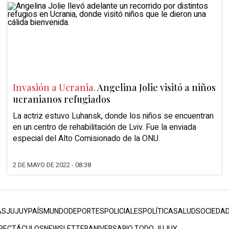
Invasión a Ucrania.
Angelina Jolie visitó a niños
ucranianos refugiados
La actriz estuvo Luhansk, donde los niños se encuentran
en un centro de rehabilitación de Lviv. Fue la enviada
especial del Alto Comisionado de la ONU.
2 DE MAYO DE 2022 - 08:38
AS
JUJUY
PAÍS
MUNDO
DEPORTES
POLICIALES
POLÍTICA
SALUD
SOCIEDA
PECTÁCULOS
NEWSLETTER
ANIVERSARIO TODO JUJUY