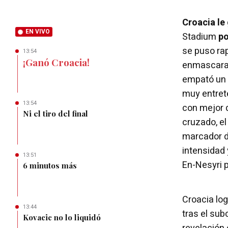
Croacia le
EN VIVO
Stadium
po
se puso ra
13:54
¡Ganó Croacia!
enmascarado
empató un m
muy entret
13:54
con mejor 
Ni el tiro del final
cruzado, el
marcador de
intensidad 
13:51
En-Nesyri 
6 minutos más
Croacia lo
13:44
tras el su
Kovacic no lo liquidó