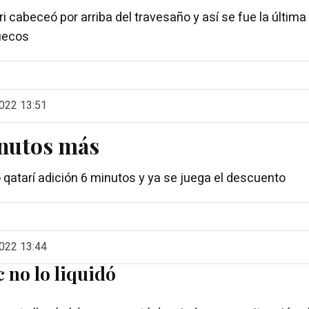
i cabeceó por arriba del travesaño y así se fue la últim
uecos
022 13:51
nutos más
ro qatarí adición 6 minutos y ya se juega el descuento
022 13:44
 no lo liquidó