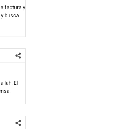
sa factura y
a y busca
llah. El
ensa.