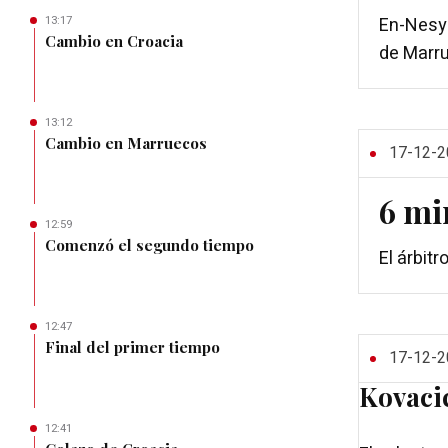
13:17
En-Nesyr
Cambio en Croacia
de Marr
13:12
Cambio en Marruecos
17-12-2
6 mi
12:59
Comenzó el segundo tiempo
El árbit
12:47
Final del primer tiempo
17-12-2
Kovacic
12:41