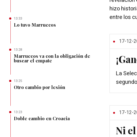
revelación
hizo histor
entre los c
13:33
Lo tuvo Marruecos
17-12-2
13:28
¡Gan
Marruecos va con la obligación de
buscar el empate
La Selec
segundo
13:25
Otro cambio por lesión
17-12-2
13:23
Doble cambio en Croacia
Ni el