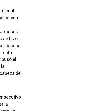
national
 balcanico
Marruecos
o se hizo
os, aunque
remató
y puso el
 la
y cabeza de
consecutivo
r la