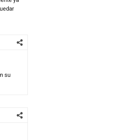
mente ya
quedar
on su