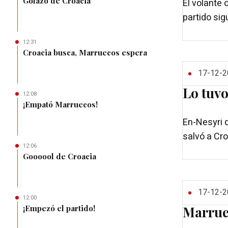
Golazo de Croacia
El volante 
partido si
12:31
Croacia busca, Marruecos espera
17-12-2
Lo tuv
12:08
¡Empató Marruecos!
En-Nesyri q
salvó a Cro
12:06
Goooool de Croacia
17-12-2
12:00
¡Empezó el partido!
Marruec