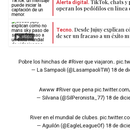
Alerta digital.
TikTok, chats y p
operan los pedófilos en línea
Tecno.
Desde Jujuy explican 
de ser un fracaso a un éxito 
VIDEO
Pobre los hinchas de
#River
que viajaron..
pic.t
— La Sampaoli (@LasampaoliTW)
18 de d
Awww
#River
que pena
pic.twitter.co
— Silvana (@SilPeronista_77)
18 de dic
River en el mundial de clubes.
pic.twitter
— Aguilón (@EagleLeagueOf)
18 de dic