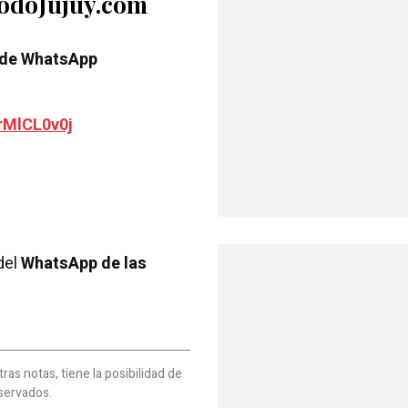
TodoJujuy.com
 de WhatsApp
rMlCL0v0j
del
WhatsApp de las
as notas, tiene la posibilidad de
servados.