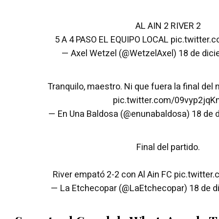
AL AIN 2 RIVER 2
5 A 4 PASO EL EQUIPO LOCAL
pic.twitter
— Axel Wetzel (@WetzelAxel)
18 de dic
Tranquilo, maestro. Ni que fuera la final del
pic.twitter.com/09vyp2jqK
— En Una Baldosa (@enunabaldosa)
18 de 
Final del partido.
River empató 2-2 con Al Ain FC
pic.twitte
— La Etchecopar (@LaEtchecopar)
18 de d