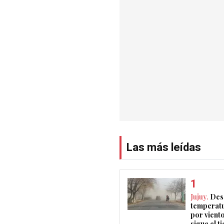
Las más leídas
Jujuy.
Des
temperatu
por vient
sigue el 