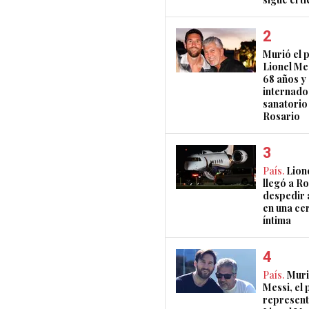
Murió el 
Lionel Mes
68 años y
internado
sanatorio
Rosario
País.
Lion
llegó a R
despedir 
en una ce
íntima
País.
Muri
Messi, el 
represent