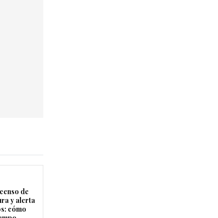
censo de
ra y alerta
os: cómo
tiempo