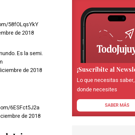
.com/58fOLqsYkY
iembre de 2018
 mundo. Es la semi.
m
¡Suscribite al Newsl
diciembre de 2018
Lo que necesitas saber
donde necesites
SABER MÁS
r.com/6ESFct5J2a
iciembre de 2018