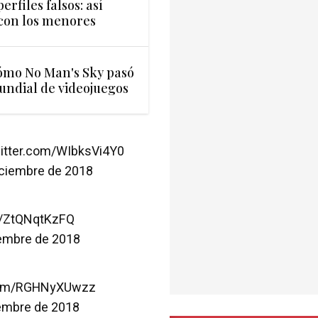
erfiles falsos: así
 con los menores
cómo No Man's Sky pasó
mundial de videojuegos
witter.com/WIbksVi4Y0
iciembre de 2018
m/ZtQNqtKzFQ
iembre de 2018
.com/RGHNyXUwzz
iembre de 2018