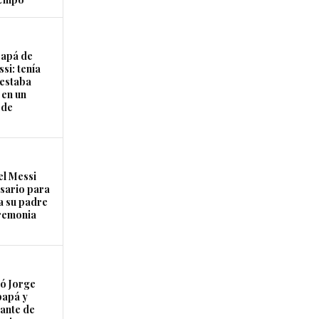
papá de
si: tenía
 estaba
 en un
 de
el Messi
osario para
a su padre
remonia
ó Jorge
papá y
ante de