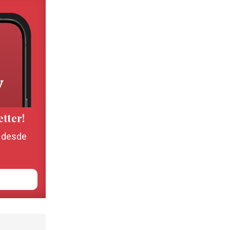
etter!
, desde