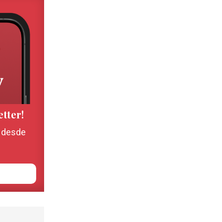
etter!
, desde