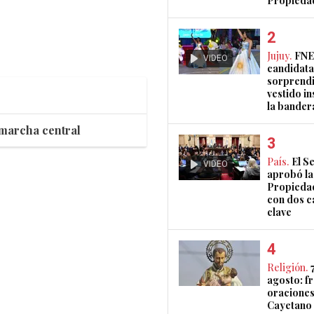
Propieda
Jujuy.
FNE
VIDEO
candidata
sorprendi
vestido i
la bander
 marcha central
País.
El S
VIDEO
aprobó la
Propieda
con dos 
clave
Religión.
agosto: fr
oraciones
Cayetano