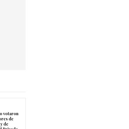
 votaron
ores de
ey de