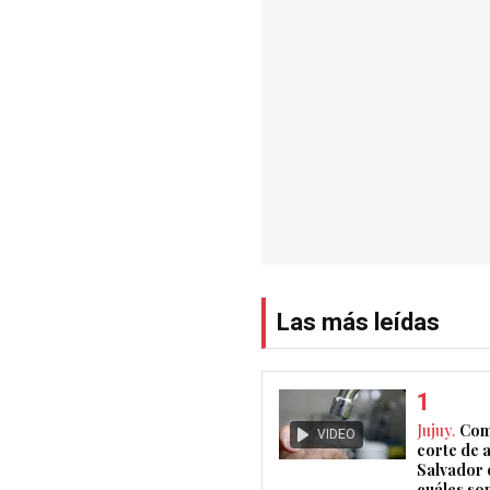
Las más leídas
Jujuy.
Com
VIDEO
corte de 
Salvador 
cuáles son