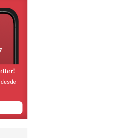
etter!
, desde