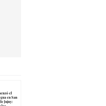
enzó el
agua en San
de Jujuy:
 los