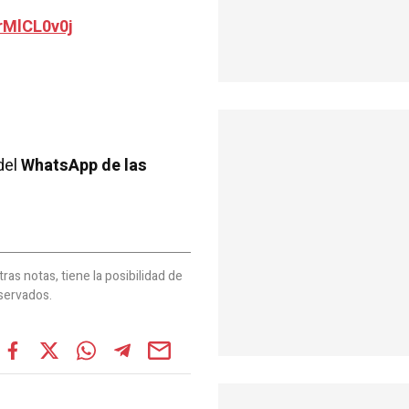
rMlCL0v0j
del
WhatsApp de las
as notas, tiene la posibilidad de
servados.