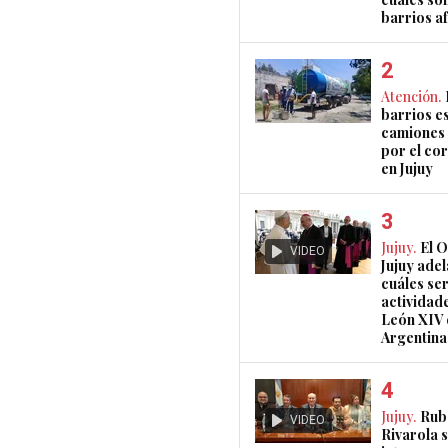
barrios a
Atención.
barrios e
camiones 
por el co
en Jujuy
Jujuy.
El 
VIDEO
Jujuy ade
cuáles ser
actividad
León XIV 
Argentina
Jujuy.
Rub
VIDEO
Rivarola 