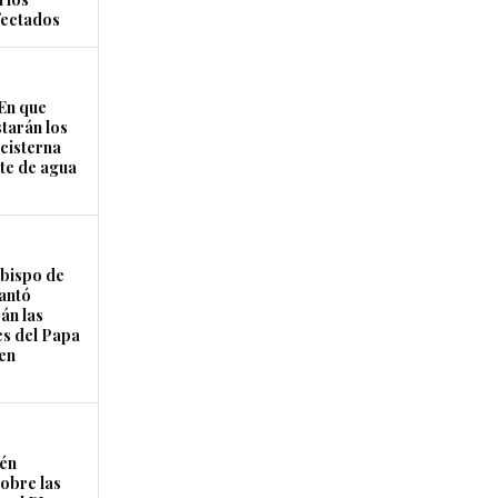
fectados
En que
starán los
cisterna
rte de agua
Obispo de
lantó
án las
es del Papa
en
én
sobre las