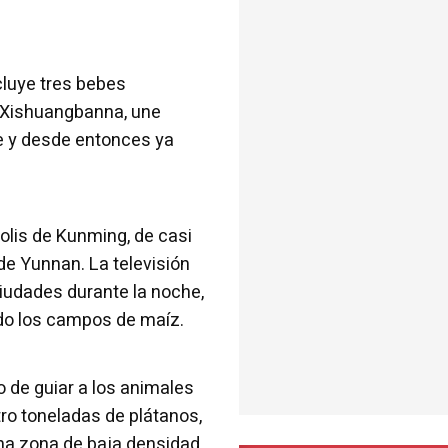
cluye tres bebes
de Xishuangbanna, une
te y desde entonces ya
olis de Kunming, de casi
 de Yunnan. La televisión
iudades durante la noche,
ndo los campos de maíz.
 de guiar a los animales
o toneladas de plátanos,
una zona de baja densidad