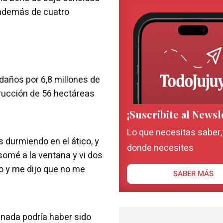
, además de cuatro
 daños por 6,8 millones de
trucción de 56 hectáreas
¡Suscribite al Newsl
Lo que necesitas saber
durmiendo en el ático, y
donde necesites
somé a la ventana y vi dos
lo y me dijo que no me
SABER MÁS
nada podría haber sido