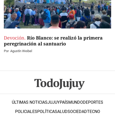
Devoción.
Río Blanco: se realizó la primera
peregrinación al santuario
Por
Agustín Weibel
ÚLTIMAS NOTICIAS
JUJUY
PAÍS
MUNDO
DEPORTES
POLICIALES
POLÍTICA
SALUD
SOCIEDAD
TECNO