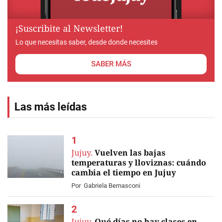
¡Suscribite al Newsletter!
Lo que necesitas saber, desde donde necesites
SABER MÁS
Las más leídas
Jujuy.
Vuelven las bajas
temperaturas y lloviznas: cuándo
cambia el tiempo en Jujuy
Por
Gabriela Bernasconi
Jujuy.
Qué días no hay clases en