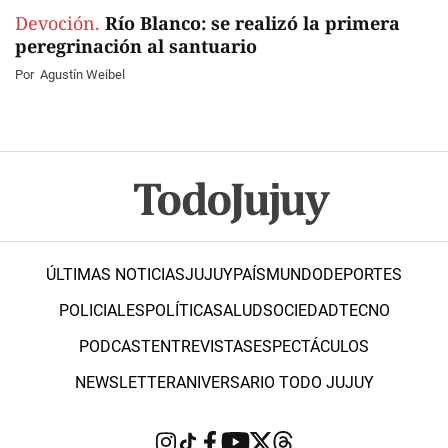
Devoción.
Río Blanco: se realizó la primera
peregrinación al santuario
Por
Agustín Weibel
ÚLTIMAS NOTICIAS
JUJUY
PAÍS
MUNDO
DEPORTES
POLICIALES
POLÍTICA
SALUD
SOCIEDAD
TECNO
PODCAST
ENTREVISTAS
ESPECTÁCULOS
NEWSLETTER
ANIVERSARIO TODO JUJUY