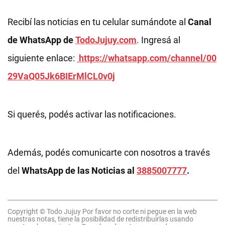
Recibí las noticias en tu celular sumándote al
Canal
de WhatsApp de
TodoJujuy.com
. Ingresá al
siguiente enlace:
https://whatsapp.com/channel/00
29VaQ05Jk6BIErMlCL0v0j
Si querés, podés activar las notificaciones.
Además, podés comunicarte con nosotros a través
del
WhatsApp de las Noticias al
3885007777
.
Copyright © Todo Jujuy Por favor no corte ni pegue en la web
nuestras notas, tiene la posibilidad de redistribuirlas usando