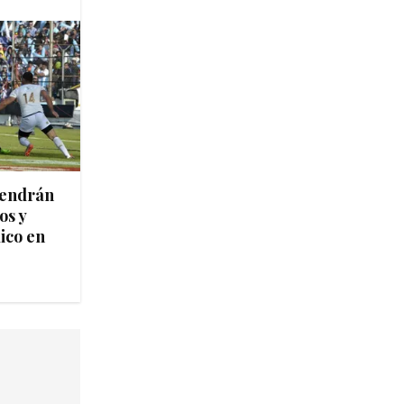
tendrán
os y
lico en