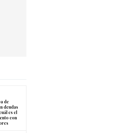
a de
on deudas
uál es el
ento con
ores