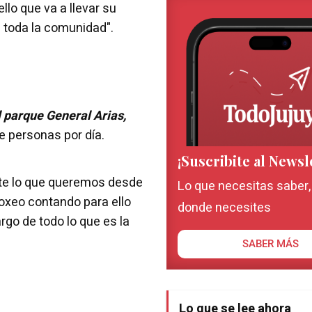
llo que va a llevar su
a toda la comunidad".
l parque General Arias,
e personas por día.
¡Suscribite al Newsl
nte lo que queremos desde
Lo que necesitas saber
boxeo contando para ello
donde necesites
rgo de todo lo que es la
SABER MÁS
Lo que se lee ahora