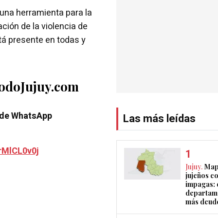
una herramienta para la
ción de la violencia de
tá presente en todas y
TodoJujuy.com
 de WhatsApp
Las más leídas
rMlCL0v0j
Jujuy.
Map
jujeños c
impagas: c
departam
más deud