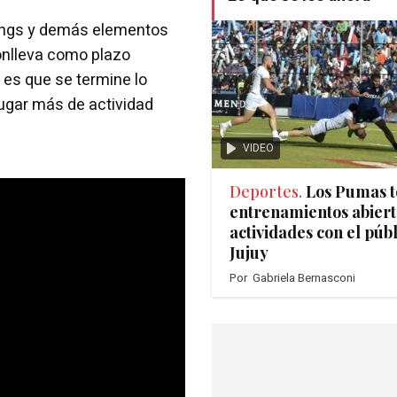
 rings y demás elementos
conlleva como plazo
a es que se termine lo
lugar más de actividad
VIDEO
Deportes.
Los Pumas 
entrenamientos abiert
actividades con el púb
Jujuy
Por
Gabriela Bernasconi