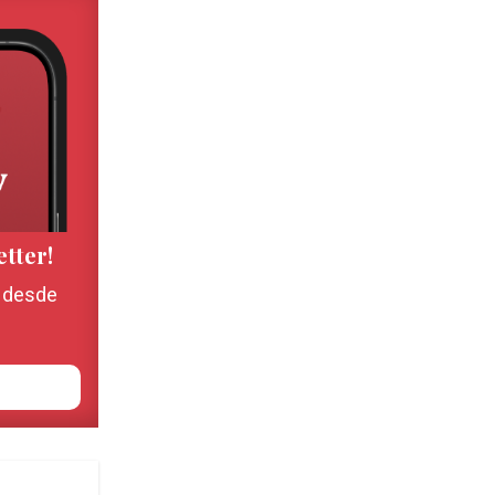
etter!
, desde