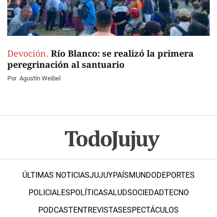
Devoción.
Río Blanco: se realizó la primera
peregrinación al santuario
Por
Agustín Weibel
ÚLTIMAS NOTICIAS
JUJUY
PAÍS
MUNDO
DEPORTES
POLICIALES
POLÍTICA
SALUD
SOCIEDAD
TECNO
PODCAST
ENTREVISTAS
ESPECTÁCULOS