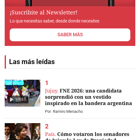
¡Suscribite al Newsletter!
Lo que necesitas saber, desde donde necesites
SABER MÁS
Las más leídas
Jujuy.
FNE 2026: una candidata
sorprendió con un vestido
VIDEO
inspirado en la bandera argentina
Por
Ramiro Menacho
País.
Cómo votaron los senadores