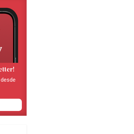
etter!
, desde