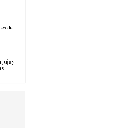
 Jujuy
as