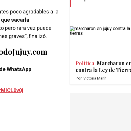
ntes poco agradables a la
 que sacarla
to pero rara vez puede
es graves”, finalizó.
TodoJujuy.com
Política.
Marcharon en
 de WhatsApp
contra la Ley de Tierr
Por
Victoria Marín
rMlCL0v0j