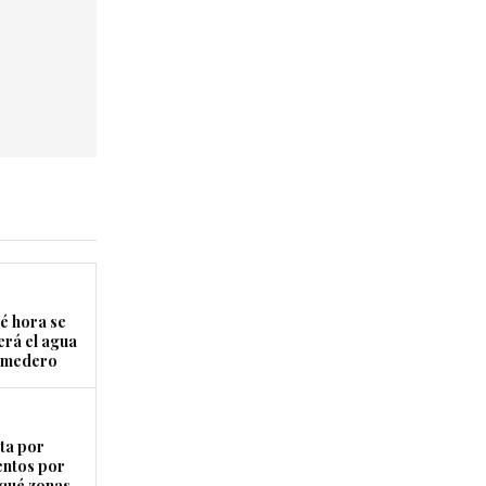
é hora se
erá el agua
Comedero
ta por
entos por
 qué zonas