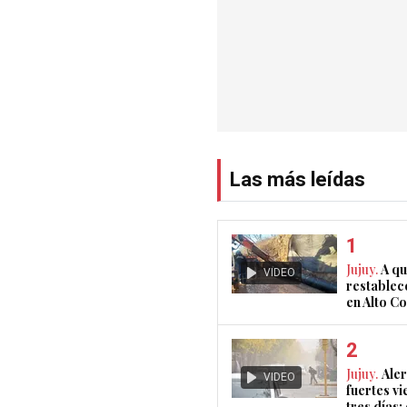
Las más leídas
Jujuy.
A qu
VIDEO
restablec
en Alto 
Jujuy.
Aler
VIDEO
fuertes vi
tres días: