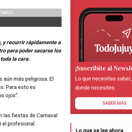
, y recurrir rápidamente a
stro para poder sacarse los
toda la cara.
¡Suscribite al Newsl
Lo que necesitas saber
es aún más peligrosa. El
is. Para esto es
donde necesites
s ojos”.
SABER MÁS
 las fiestas de Carnaval
el profesional.
Lo que se lee ahora