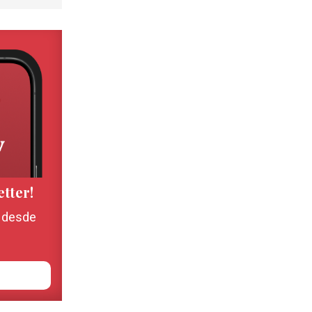
etter!
, desde