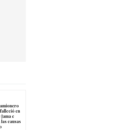
camionero
falleció en
e Jama e
 las causas
o