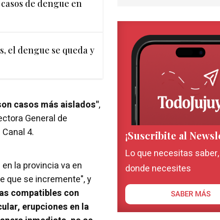
 casos de dengue en
, el dengue se queda y
 son casos más aislados"
,
rectora General de
 Canal 4.
¡Suscribite al Newsl
Lo que necesitas saber
en la provincia va en
donde necesites
ce que se incremente", y
mas compatibles con
SABER MÁS
ular, erupciones en la