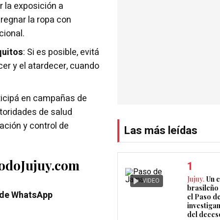
r la exposición a
egnar la ropa con
cional.
quitos
: Si es posible, evitá
cer y el atardecer, cuando
rticipá en campañas de
toridades de salud
ación y control de
Las más leídas
TodoJujuy.com
Jujuy.
Un 
VIDEO
brasileño 
 de WhatsApp
el Paso d
investigan
del deces