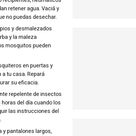
 recipientes, neumáticos
edan retener agua. Vaciá y
que no puedas desechar.
mpios y desmalezados
erba y la maleza
 los mosquitos pueden
squiteros en puertas y
 a tu casa. Repará
rar su eficacia.
ente repelente de insectos
 horas del día cuando los
ir las instrucciones del
.
a y pantalones largos,