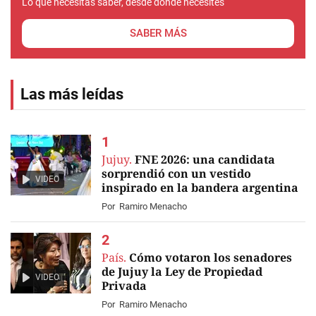
Lo que necesitas saber, desde donde necesites
SABER MÁS
Las más leídas
Jujuy.
FNE 2026: una candidata
sorprendió con un vestido
VIDEO
inspirado en la bandera argentina
Por
Ramiro Menacho
País.
Cómo votaron los senadores
de Jujuy la Ley de Propiedad
VIDEO
Privada
Por
Ramiro Menacho