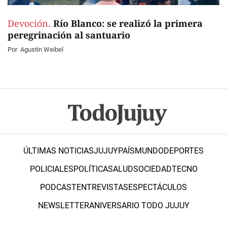
Devoción.
Río Blanco: se realizó la primera
peregrinación al santuario
Por
Agustín Weibel
ÚLTIMAS NOTICIAS
JUJUY
PAÍS
MUNDO
DEPORTES
POLICIALES
POLÍTICA
SALUD
SOCIEDAD
TECNO
PODCAST
ENTREVISTAS
ESPECTÁCULOS
NEWSLETTER
ANIVERSARIO TODO JUJUY