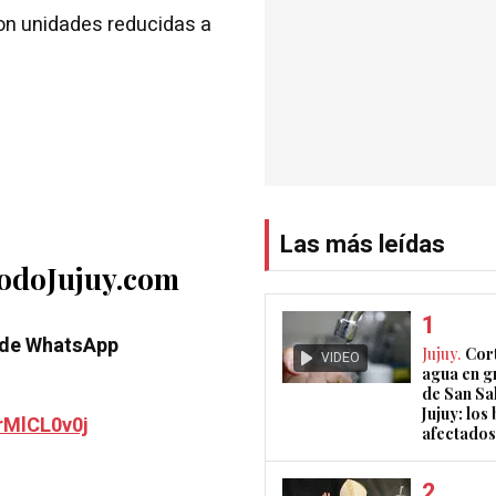
 con unidades reducidas a
Las más leídas
TodoJujuy.com
 de WhatsApp
Jujuy.
Cort
VIDEO
agua en g
de San Sa
Jujuy: los
rMlCL0v0j
afectados