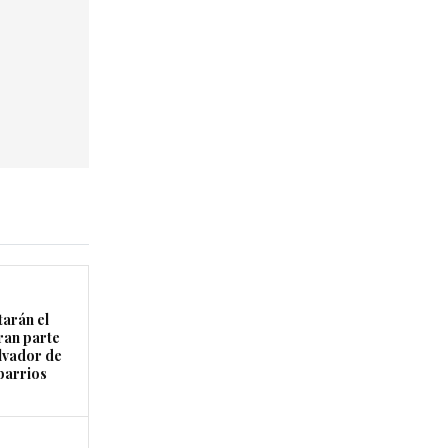
arán el
ran parte
lvador de
 barrios