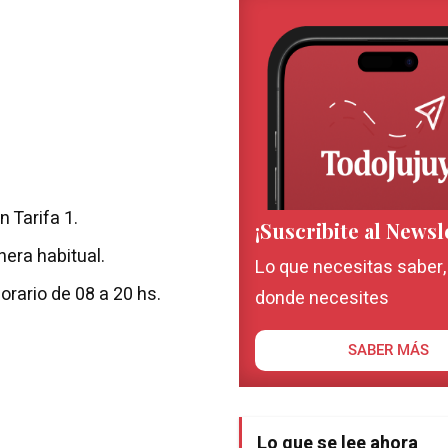
n Tarifa 1.
¡Suscribite al Newsl
nera habitual.
Lo que necesitas saber
horario de 08 a 20 hs.
donde necesites
SABER MÁS
Lo que se lee ahora