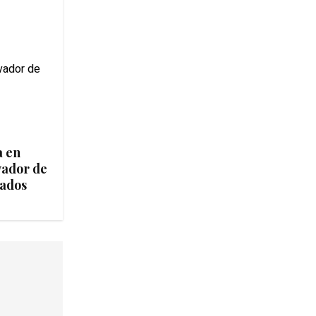
a en
vador de
tados