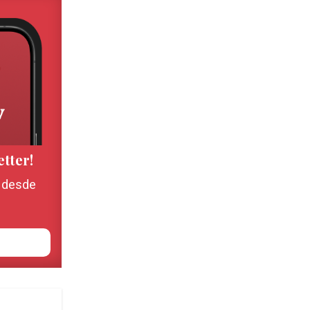
etter!
, desde