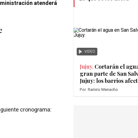
ministración atenderá
e
VIDEO
Jujuy.
Cortarán el agu
gran parte de San Sal
Jujuy: los barrios afec
Por
Ramiro Menacho
siguiente cronograma: