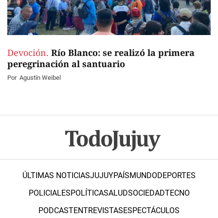
Devoción.
Río Blanco: se realizó la primera
peregrinación al santuario
Por
Agustín Weibel
ÚLTIMAS NOTICIAS
JUJUY
PAÍS
MUNDO
DEPORTES
POLICIALES
POLÍTICA
SALUD
SOCIEDAD
TECNO
PODCAST
ENTREVISTAS
ESPECTÁCULOS