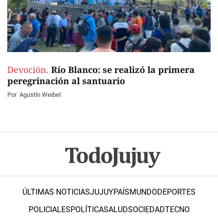
Devoción.
Río Blanco: se realizó la primera
peregrinación al santuario
Por
Agustín Weibel
ÚLTIMAS NOTICIAS
JUJUY
PAÍS
MUNDO
DEPORTES
POLICIALES
POLÍTICA
SALUD
SOCIEDAD
TECNO