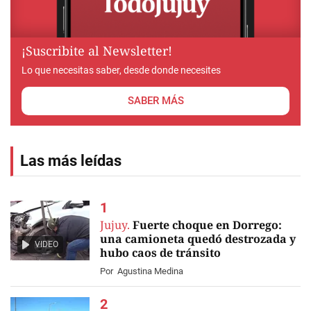
¡Suscribite al Newsletter!
Lo que necesitas saber, desde donde necesites
SABER MÁS
Las más leídas
Jujuy.
Fuerte choque en Dorrego:
una camioneta quedó destrozada y
VIDEO
hubo caos de tránsito
Por
Agustina Medina