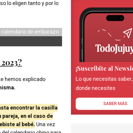
eso lo eligen tanto y por lo
l 2023?
¡Suscribite al Newsl
Lo que necesitas saber
te hemos explicado
 misma.
donde necesites
SABER MÁS
sta encontrar la casilla
 pareja, en el caso de
biste al bebé.
Una vez
o del calendario chino para