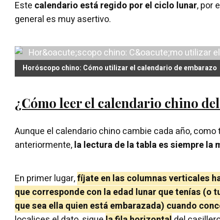
Este
calendario está regido por el ciclo lunar
, por 
general es muy asertivo.
Horóscopo chino: Cómo utilizar el calendario de embarazo
¿Cómo leer el calendario chino de
Aunque el calendario chino cambie cada año, como 
anteriormente,
la lectura de la tabla es siempre la
En primer lugar,
fíjate en las columnas verticales ha
que corresponde con la edad lunar que tenías (o tu
que sea ella quien está embarazada) cuando conce
localices el dato, sigue
la fila horizontal
del casiller