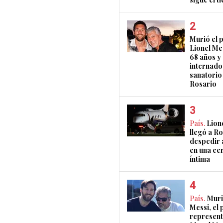
Murió el 
Lionel Mes
68 años y
internado
sanatorio
Rosario
País.
Lion
llegó a R
despedir 
en una ce
íntima
País.
Muri
Messi, el 
represent