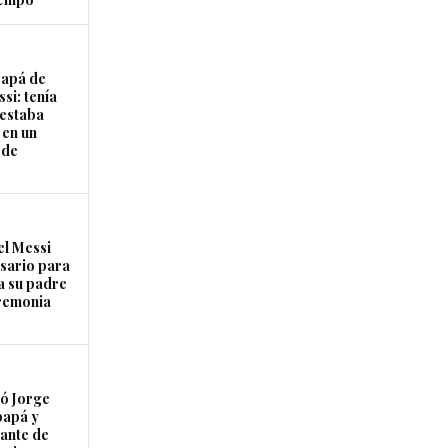
papá de
si: tenía
 estaba
 en un
 de
el Messi
osario para
a su padre
remonia
ó Jorge
papá y
ante de