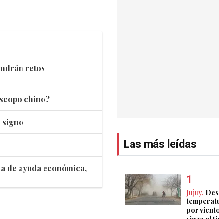
endrán retos
óscopo chino?
u signo
Las más leídas
sca de ayuda económica,
Jujuy.
Des
temperatu
por vient
sigue el 