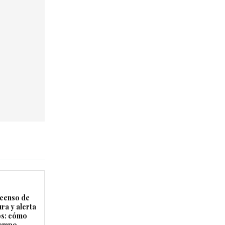
censo de
ra y alerta
os: cómo
tiempo