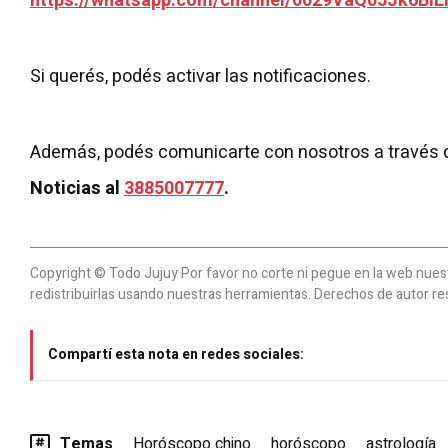
https://whatsapp.com/channel/0029VaQ05Jk6BIE
Si querés, podés activar las notificaciones.
Además, podés comunicarte con nosotros a través 
Noticias al
3885007777
.
Copyright © Todo Jujuy Por favor no corte ni pegue en la web nuestr
redistribuirlas usando nuestras herramientas. Derechos de autor re
Compartí esta nota en redes sociales:
Temas
Horóscopo chino
horóscopo
astrología