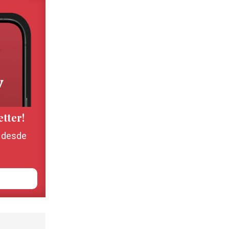
etter!
, desde