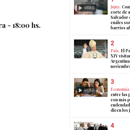
Jujuy.
Com
VIDEO
corte de 
Salvador 
cuáles son
ra - 18:00 hs.
barrios a
País.
El P
XIV visita
Argentina
noviembr
Economía.
VIDEO
entre las 
con más 
endeudad
dicen los 