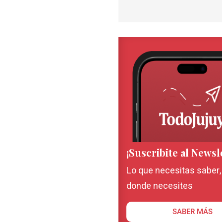
¡Suscribite al Newsl
Lo que necesitas saber
donde necesites
SABER MÁS