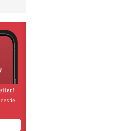
etter!
, desde