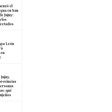
enzó el
agua en San
de Jujuy:
 los
fectados
apa León
rá
 en
e
Jujuy,
provincias
personas
as: qué
jujeños