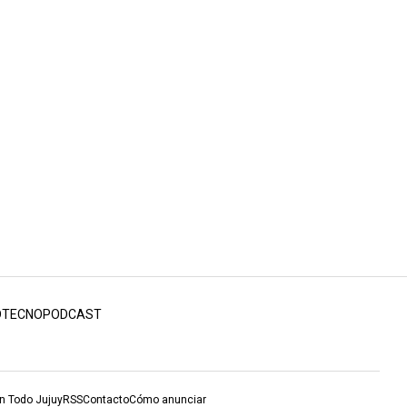
D
TECNO
PODCAST
en Todo Jujuy
RSS
Contacto
Cómo anunciar