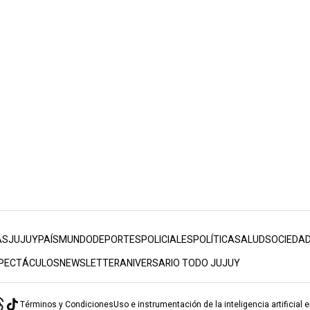
AS
JUJUY
PAÍS
MUNDO
DEPORTES
POLICIALES
POLÍTICA
SALUD
SOCIEDA
PECTÁCULOS
NEWSLETTER
ANIVERSARIO TODO JUJUY
Términos y Condiciones
Uso e instrumentación de la inteligencia artificial 