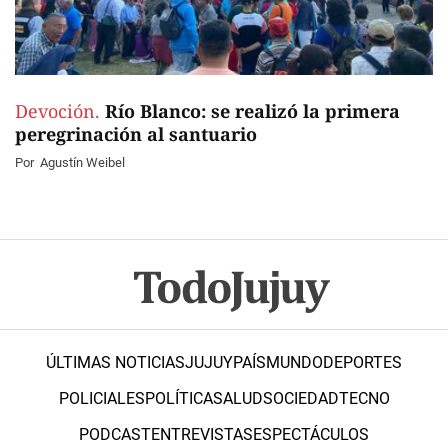
Devoción.
Río Blanco: se realizó la primera
peregrinación al santuario
Por
Agustín Weibel
ÚLTIMAS NOTICIAS
JUJUY
PAÍS
MUNDO
DEPORTES
POLICIALES
POLÍTICA
SALUD
SOCIEDAD
TECNO
PODCAST
ENTREVISTAS
ESPECTÁCULOS