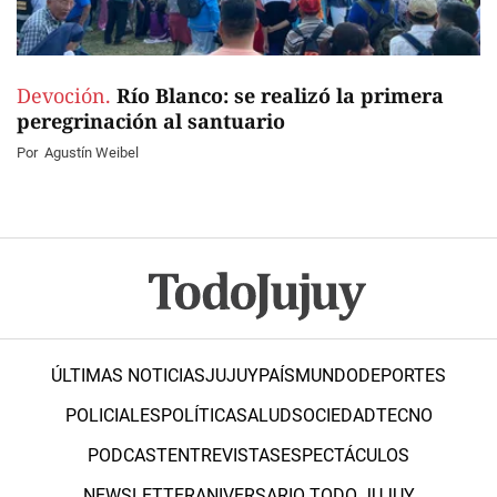
Devoción.
Río Blanco: se realizó la primera
peregrinación al santuario
Por
Agustín Weibel
ÚLTIMAS NOTICIAS
JUJUY
PAÍS
MUNDO
DEPORTES
POLICIALES
POLÍTICA
SALUD
SOCIEDAD
TECNO
PODCAST
ENTREVISTAS
ESPECTÁCULOS
NEWSLETTER
ANIVERSARIO TODO JUJUY