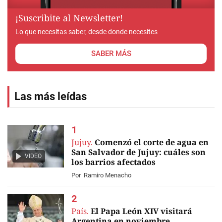
¡Suscribite al Newsletter!
Lo que necesitas saber, desde donde necesites
SABER MÁS
Las más leídas
Jujuy.
Comenzó el corte de agua en
San Salvador de Jujuy: cuáles son
VIDEO
los barrios afectados
Por
Ramiro Menacho
País.
El Papa León XIV visitará
Argentina en noviembre