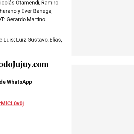
Nicolás Otamendi, Ramiro
cherano y Ever Banega;
DT: Gerardo Martino.
e Luis; Luiz Gustavo, Elías,
TodoJujuy.com
 de WhatsApp
rMlCL0v0j