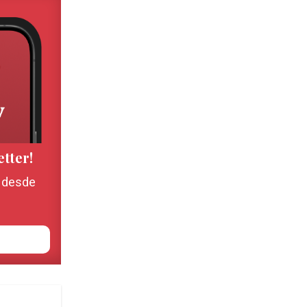
etter!
, desde