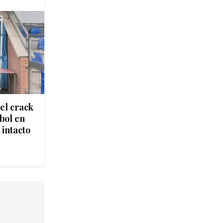
del crack
tbol en
 intacto