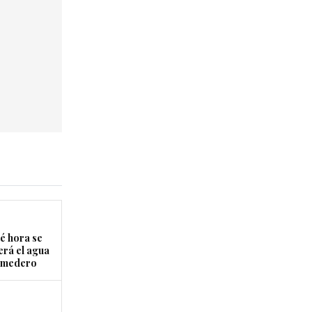
é hora se
erá el agua
Comedero