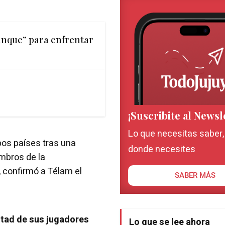
anque” para enfrentar
¡Suscribite al Newsl
Lo que necesitas saber
bos países tras una
donde necesites
embros de la
 confirmó a Télam el
SABER MÁS
mitad de sus jugadores
Lo que se lee ahora