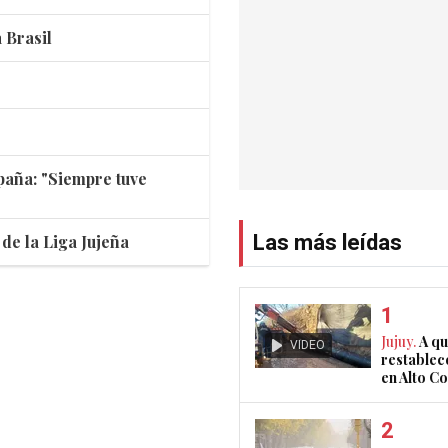
 Brasil
spaña: "Siempre tuve
Las más leídas
de la Liga Jujeña
Jujuy.
A qu
VIDEO
restablec
en Alto 