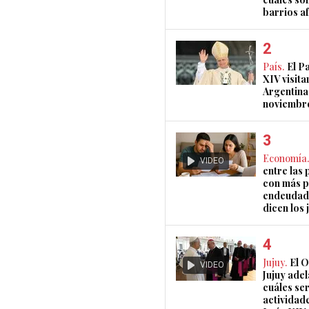
barrios a
País.
El P
XIV visita
Argentina
noviembr
Economía.
VIDEO
entre las 
con más 
endeudad
dicen los 
Jujuy.
El 
VIDEO
Jujuy ade
cuáles ser
actividad