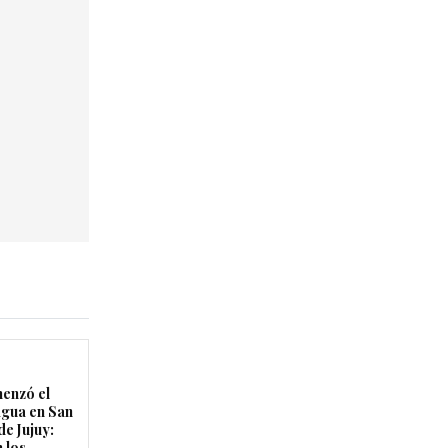
enzó el
agua en San
de Jujuy:
 los