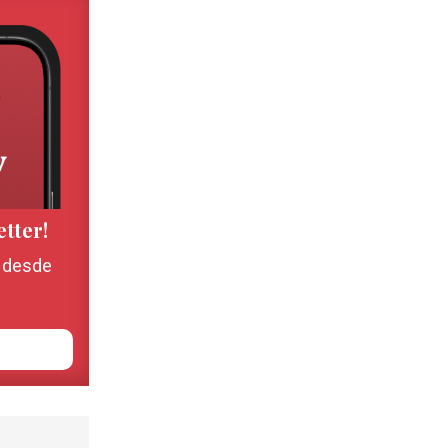
etter!
, desde