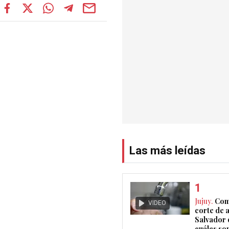
Las más leídas
Jujuy.
Com
VIDEO
corte de 
Salvador 
cuáles son