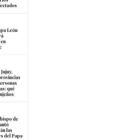
fectados
apa León
rá
 en
e
Jujuy,
provincias
personas
as: qué
jujeños
Obispo de
lantó
án las
es del Papa