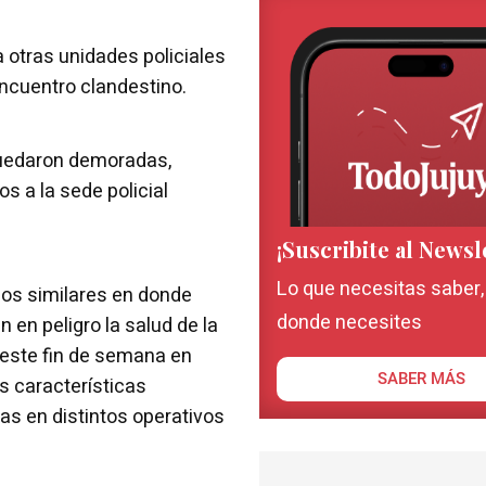
a otras unidades policiales
encuentro clandestino.
quedaron demoradas,
 a la sede policial
¡Suscribite al Newsl
Lo que necesitas saber
hos similares en donde
donde necesites
 en peligro la salud de la
ó este fin de semana en
SABER MÁS
s características
s en distintos operativos