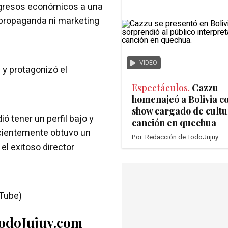
ingresos económicos a una
 propaganda ni marketing
VIDEO
y protagonizó el
Espectáculos.
Cazzu
homenajeó a Bolivia c
show cargado de cultu
ó tener un perfil bajo y
canción en quechua
cientemente obtuvo un
Por
Redacción de TodoJujuy
el exitoso director
uTube)
TodoJujuy.com