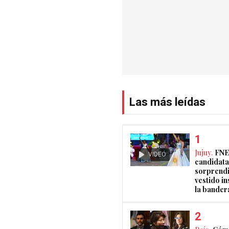
Las más leídas
Jujuy.
FNE
VIDEO
candidata
sorprendi
vestido i
la bander