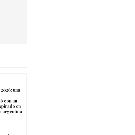
 2026: una
ó con un
nspirado en
a argentina