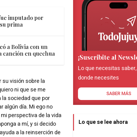
fue imputado por
 su prima
ó a Bolivia con un
a canción en quechua
¡Suscribite al Newsl
Lo que necesitas saber
donde necesites
 su visión sobre la
quiero ni que se me
SABER MÁS
a la sociedad que por
 algún día. Mi ego no
mi perspectiva de la vida
Lo que se lee ahora
ponga a mí, y si decido
 ayuda a la reinserción de