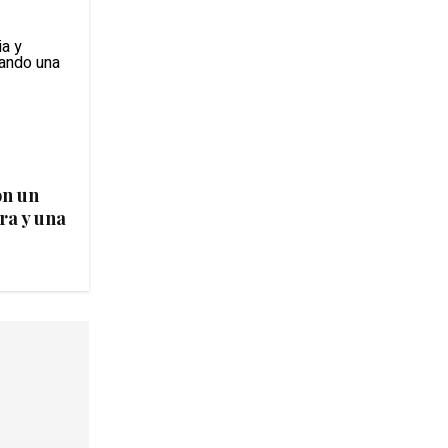
on un
ra y una