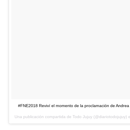
#FNE2018 Reviví el momento de la proclamación de Andrea C
Una publicación compartida de
Todo Jujuy
(@diariotodojujuy) 