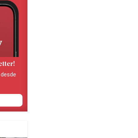
etter!
, desde