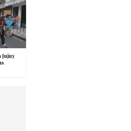
 Jujuy
as