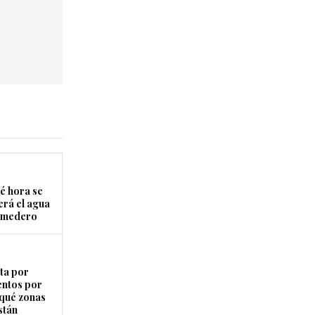
é hora se
erá el agua
Comedero
ta por
entos por
 qué zonas
stán