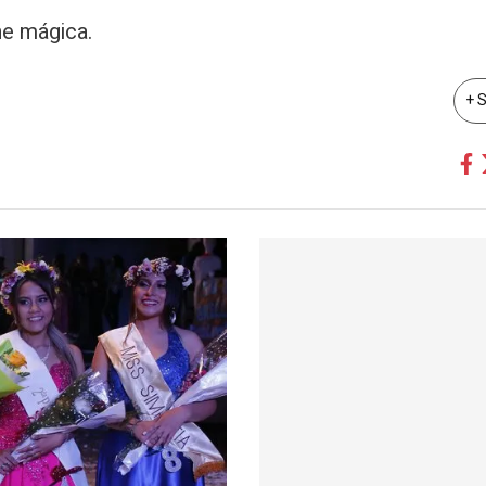
he mágica.
+ 