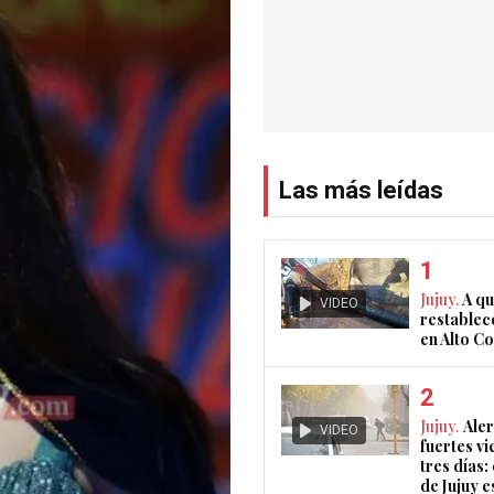
Las más leídas
Jujuy.
A qu
VIDEO
restablec
en Alto 
Jujuy.
Aler
VIDEO
fuertes vi
tres días:
de Jujuy e