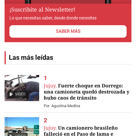
¡Suscribite al Newsletter!
Lo que necesitas saber, desde donde necesites
SABER MÁS
Las más leídas
Jujuy.
Fuerte choque en Dorrego:
una camioneta quedó destrozada y
VIDEO
hubo caos de tránsito
Por
Agustina Medina
Jujuy.
Un camionero brasileño
falleció en el Paso de Jama e