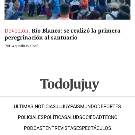
Devoción.
Río Blanco: se realizó la primera
peregrinación al santuario
Por
Agustín Weibel
ÚLTIMAS NOTICIAS
JUJUY
PAÍS
MUNDO
DEPORTES
POLICIALES
POLÍTICA
SALUD
SOCIEDAD
TECNO
PODCAST
ENTREVISTAS
ESPECTÁCULOS