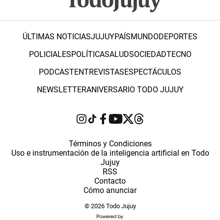
ÚLTIMAS NOTICIAS
JUJUY
PAÍS
MUNDO
DEPORTES
POLICIALES
POLÍTICA
SALUD
SOCIEDAD
TECNO
PODCAST
ENTREVISTAS
ESPECTÁCULOS
NEWSLETTER
ANIVERSARIO TODO JUJUY
Términos y Condiciones
Uso e instrumentación de la inteligencia artificial en Todo
Jujuy
RSS
Contacto
Cómo anunciar
© 2026 Todo Jujuy