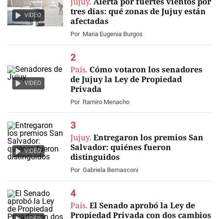
Jujuy.
Alerta por fuertes vientos por
tres días: qué zonas de Jujuy están
VIDEO
afectadas
Por
Maria Eugenia Burgos
País.
Cómo votaron los senadores
de Jujuy la Ley de Propiedad
VIDEO
Privada
Por
Ramiro Menacho
Jujuy.
Entregaron los premios San
Salvador: quiénes fueron
VIDEO
distinguidos
Por
Gabriela Bernasconi
País.
El Senado aprobó la Ley de
Propiedad Privada con dos cambios