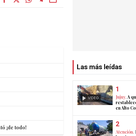
Las más leídas
Jujuy.
A qu
VIDEO
restablec
en Alto 
tó ¡de todo!
Atención.