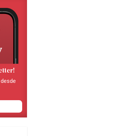
etter!
, desde