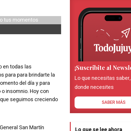
o en todas las
¡Suscribite al Newsl
 para para brindarte la
Lo que necesitas saber
omento del día y para
donde necesites
 o insomnio. Hoy con
rque seguimos creciendo
SABER MÁS
 General San Martín
Lo que se lee ahora