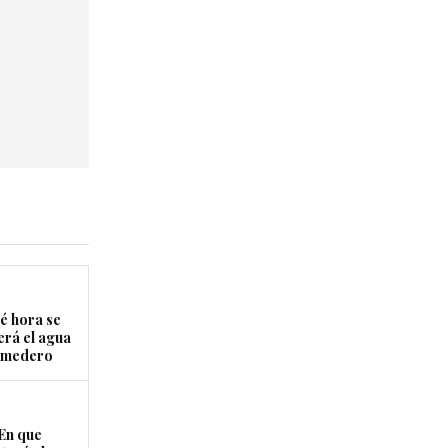
é hora se
erá el agua
Comedero
En que