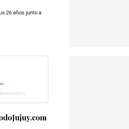
s 26 años junto a
am
@radiocityfm)
TodoJujuy.com