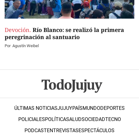
Devoción.
Río Blanco: se realizó la primera
peregrinación al santuario
Por
Agustín Weibel
ÚLTIMAS NOTICIAS
JUJUY
PAÍS
MUNDO
DEPORTES
POLICIALES
POLÍTICA
SALUD
SOCIEDAD
TECNO
PODCAST
ENTREVISTAS
ESPECTÁCULOS