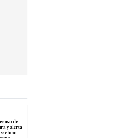
censo de
ra y alerta
os: cómo