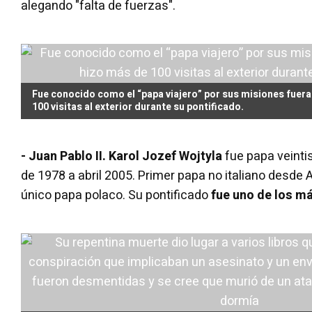
alegando "falta de fuerzas".
Fue conocido como el “papa viajero” por sus misiones fuera
100 visitas al exterior durante su pontificado.
- Juan Pablo II. Karol Jozef Wojtyla
fue papa veinti
de 1978 a abril 2005. Primer papa no italiano desde Ad
único papa polaco. Su pontificado
fue uno de los má