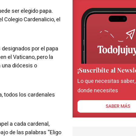
ede ser elegido papa.
 Colegio Cardenalicio, el
 designados por el papa
en el Vaticano, pero la
n una diócesis o
¡Suscribite al Newsl
Lo que necesitas saber
donde necesites
, todos los cardenales
SABER MÁS
papel a cada cardenal,
ajo de las palabras “Eligo