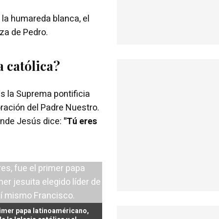
 la humareda blanca, el
aza de Pedro.
a católica?
s la Suprema pontificia
 oración del Padre Nuestro.
onde Jesús dice:
"Tú eres
rimer papa latinoaméricano,