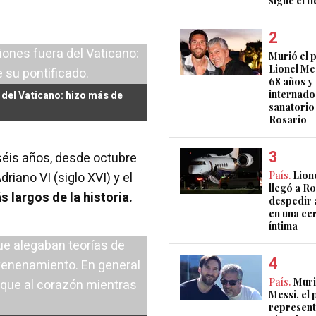
sigue el 
Murió el 
Lionel Mes
68 años y
internado
 del Vaticano: hizo más de
sanatorio
Rosario
séis años, desde octubre
riano VI (siglo XVI) y el
País.
Lion
llegó a R
s largos de la historia.
despedir 
en una ce
íntima
País.
Muri
Messi, el 
represent