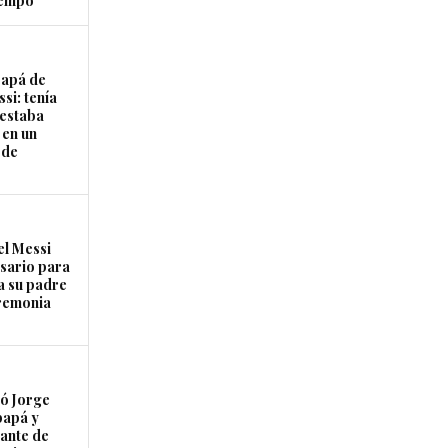
tiempo
papá de
si: tenía
 estaba
 en un
 de
el Messi
osario para
a su padre
remonia
ó Jorge
papá y
ante de