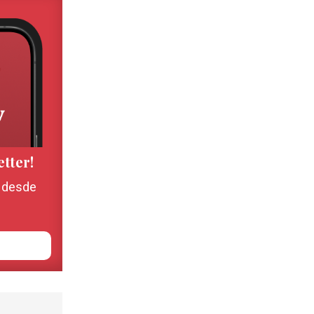
etter!
, desde