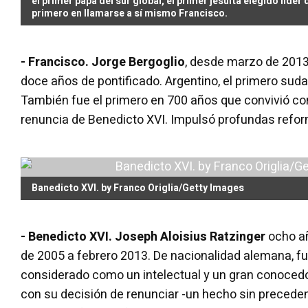
el primer papa del sur global, el primer jesuita elegido líder d
primero en llamarse a sí mismo Francisco.
- Francisco. Jorge Bergoglio
, desde marzo de 2013
doce años de pontificado. Argentino, el primero suda
También fue el primero en 700 años que convivió con
renuncia de Benedicto XVI. Impulsó profundas reform
Banedicto XVI. by Franco Origlia/Getty Images
- Benedicto XVI. Joseph Aloisius Ratzinger
ocho añ
de 2005 a febrero 2013. De nacionalidad alemana, fue
considerado como un intelectual y un gran conoced
con su decisión de renunciar -un hecho sin preceden