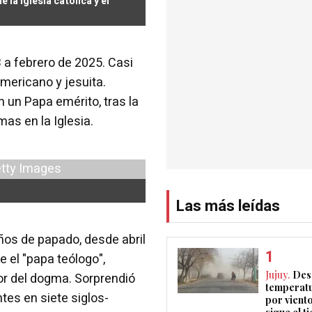
e la Iglesia católica y el
 a febrero de 2025. Casi
mericano y jesuita.
 un Papa emérito, tras la
as en la Iglesia.
Las más leídas
os de papado, desde abril
 el "papa teólogo",
Jujuy.
Des
or del dogma. Sorprendió
temperatu
tes en siete siglos-
por vient