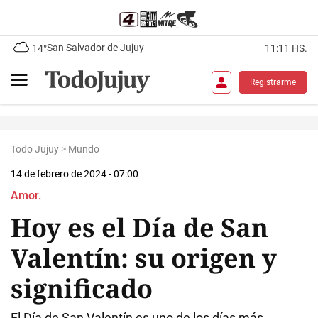
San Salvador de Jujuy
14°
11:11 HS.
Registrarme
Todo Jujuy
>
Mundo
14 de febrero de 2024 - 07:00
Amor.
Hoy es el Día de San
Valentín: su origen y
significado
El Día de San Valentín es uno de los días más