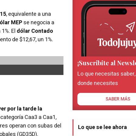
,15
, equivalente a una
ólar MEP
se negocia a
 1%. El
dólar Contado
ento de $12,67, un 1%.
¡Suscribite al Newsl
Lo que necesitas saber
donde necesites
SABER MÁS
r por la tarde la
 categoría Caa3 a Caa1,
ares operan con subas del
Lo que se lee ahora
lobales (GD35D).