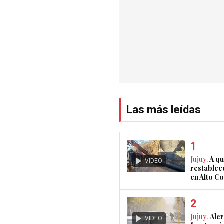
Las más leídas
Jujuy.
A qu
VIDEO
restablec
en Alto 
Jujuy.
Aler
VIDEO