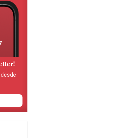
etter!
, desde