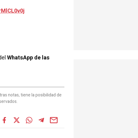
rMlCL0v0j
del
WhatsApp de las
as notas, tiene la posibilidad de
servados.