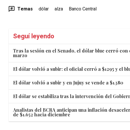
Temas
dólar
alza
Banco Central
Seguí leyendo
Tras la sesión en el Senado, el dólar blue cerró co
marzo
El dólar volvió a subir: el oficial cerró a $1295 y el b
El dólar volvió a subir y en Jujuy se vende a $1.380
El dólar se estabiliza tras la intervención del Gobier
Analistas del BCRA anticipan una inflación desacele
de $1.652 hacia diciembre