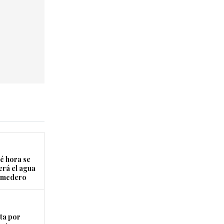
é hora se
erá el agua
Comedero
ta por