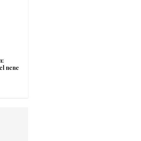
n:
el nene