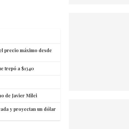
n el precio máximo desde
lue trepó a $1340
no de Javier Milei
rada y proyectan un dólar