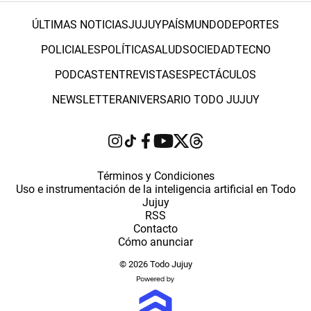
ÚLTIMAS NOTICIAS
JUJUY
PAÍS
MUNDO
DEPORTES
POLICIALES
POLÍTICA
SALUD
SOCIEDAD
TECNO
PODCAST
ENTREVISTAS
ESPECTÁCULOS
NEWSLETTER
ANIVERSARIO TODO JUJUY
Términos y Condiciones
Uso e instrumentación de la inteligencia artificial en Todo
Jujuy
RSS
Contacto
Cómo anunciar
© 2026 Todo Jujuy