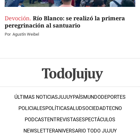
Devoción.
Río Blanco: se realizó la primera
peregrinación al santuario
Por
Agustín Weibel
ÚLTIMAS NOTICIAS
JUJUY
PAÍS
MUNDO
DEPORTES
POLICIALES
POLÍTICA
SALUD
SOCIEDAD
TECNO
PODCAST
ENTREVISTAS
ESPECTÁCULOS
NEWSLETTER
ANIVERSARIO TODO JUJUY