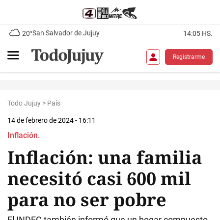
San Salvador de Jujuy
20°
14:05 HS.
Registrarme
Todo Jujuy
>
País
14 de febrero de 2024 - 16:11
Inflación.
Inflación: una familia
necesitó casi 600 mil
para no ser pobre
El INDEC también informó que un hogar compuesto