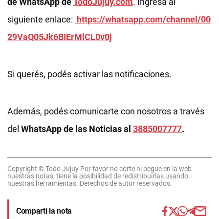
de WhatsApp de
TodoJujuy.com
. Ingresá al
siguiente enlace:
https://whatsapp.com/channel/00
29VaQ05Jk6BIErMlCL0v0j
Si querés, podés activar las notificaciones.
Además, podés comunicarte con nosotros a través
del
WhatsApp de las Noticias al
3885007777
.
Copyright © Todo Jujuy Por favor no corte ni pegue en la web
nuestras notas, tiene la posibilidad de redistribuirlas usando
nuestras herramientas. Derechos de autor reservados.
Compartí la nota