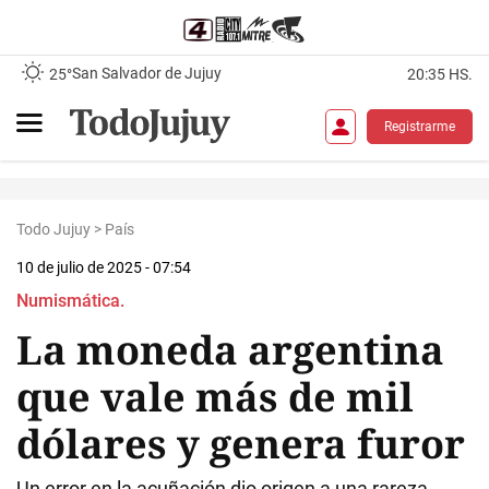
San Salvador de Jujuy
25°
20:35 HS.
Registrarme
Todo Jujuy
>
País
10 de julio de 2025 - 07:54
Numismática.
La moneda argentina
que vale más de mil
dólares y genera furor
Un error en la acuñación dio origen a una rareza