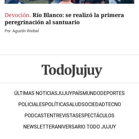
Devoción.
Río Blanco: se realizó la primera
peregrinación al santuario
Por
Agustín Weibel
ÚLTIMAS NOTICIAS
JUJUY
PAÍS
MUNDO
DEPORTES
POLICIALES
POLÍTICA
SALUD
SOCIEDAD
TECNO
PODCAST
ENTREVISTAS
ESPECTÁCULOS
NEWSLETTER
ANIVERSARIO TODO JUJUY