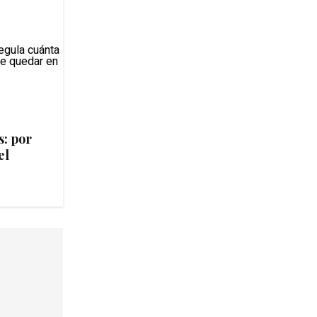
s: por
el