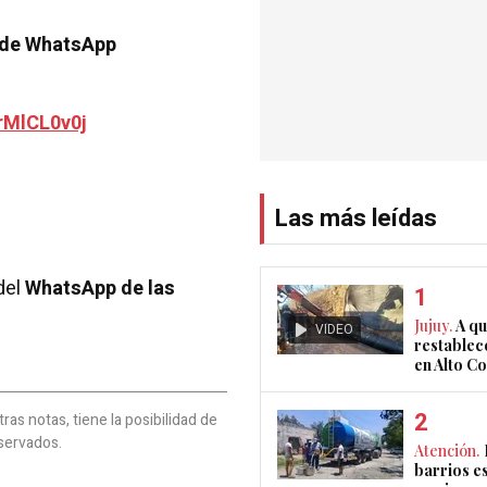
 de WhatsApp
rMlCL0v0j
Las más leídas
del
WhatsApp de las
Jujuy.
A qu
VIDEO
restablec
en Alto 
as notas, tiene la posibilidad de
servados.
Atención.
barrios e