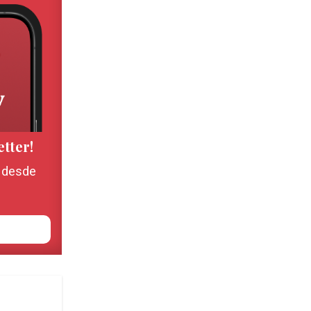
etter!
, desde