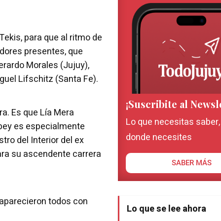
Tekis, para que al ritmo de
dores presentes, que
Gerardo Morales (Jujuy),
guel Lifschitz (Santa Fe).
¡Suscribite al Newsl
ra. Es que Lía Mera
Lo que necesitas saber
ubey es especialmente
donde necesites
ro del Interior del ex
ara su ascendente carrera
SABER MÁS
aparecieron todos con
Lo que se lee ahora