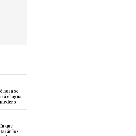
é hora se
erá el agua
Comedero
En que
starán los