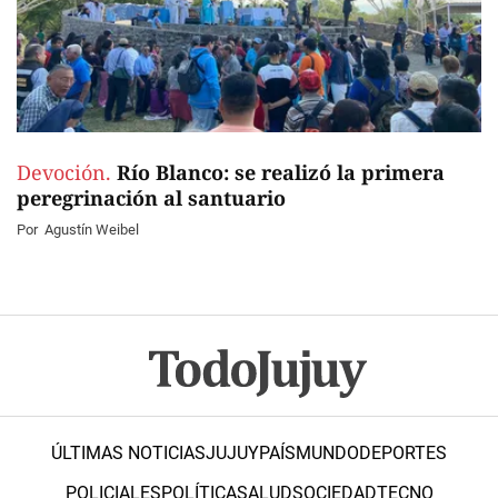
Devoción.
Río Blanco: se realizó la primera
peregrinación al santuario
Por
Agustín Weibel
ÚLTIMAS NOTICIAS
JUJUY
PAÍS
MUNDO
DEPORTES
POLICIALES
POLÍTICA
SALUD
SOCIEDAD
TECNO